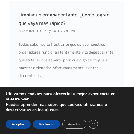
Limpiar un ordenador lento: ¿Cómo lograr
que vaya más rápido?
0 COMMENTS
/
31 OCTUBRE, 2022
Todos sabemos lo frustrante que es que nuestros
ordenadores funcionen lentamente y lo desesperante
que es tener que esperar para que algo se cargue en
nuestro ordenador. Afortunadamente, existen
diferentes […]
UNDER :
BLOG
Utilizamos cookies para ofrecerte la mejor experiencia en
nuestra web.
Puedes aprender más sobre qué cookies utilizamos o
desactivarlas en los
ajustes
.
CERRAR EL BANN
Aceptar
Rechazar
Ajustes