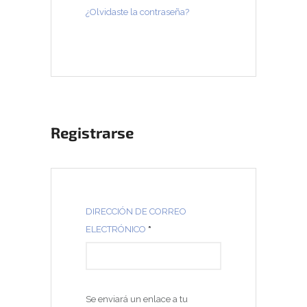
¿Olvidaste la contraseña?
Registrarse
DIRECCIÓN DE CORREO
O
ELECTRÓNICO
*
B
L
I
Se enviará un enlace a tu
G