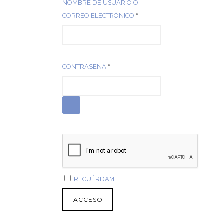
NOMBRE DE USUARIO O
O
CORREO ELECTRÓNICO
*
B
L
I
O
CONTRASEÑA
*
G
B
A
L
T
I
O
G
R
A
I
T
O
O
R
RECUÉRDAME
I
O
ACCESO