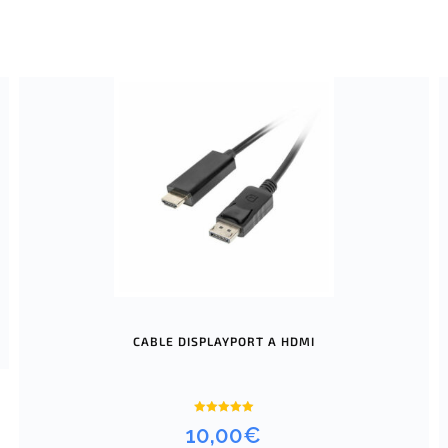
CABLE DISPLAYPORT A HDMI
Valorado
10,00
€
con
5.00