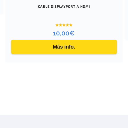
CABLE DISPLAYPORT A HDMI
Valorado
10,00
€
con
5.00
de 5
Más info.