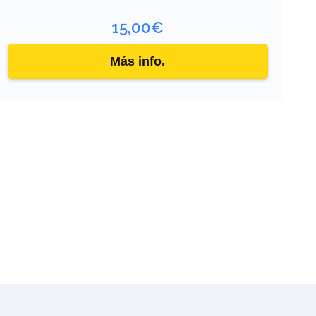
15,00
€
Más info.