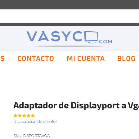
OS
CONTACTO
MI CUENTA
BLOG
Adaptador de Displayport a Vg
Valorado
1
(
1
valoración de cliente)
con
5.00
de
5 en base a
valoración
SKU:
DSPORTAVGA
de un cliente