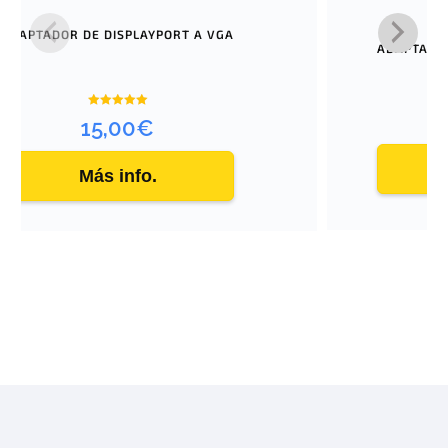
ADAPTADOR DE DISPLAYPORT A VGA
ADAPTADO
Valorado
15,00
€
con
5.00
de 5
Más info.