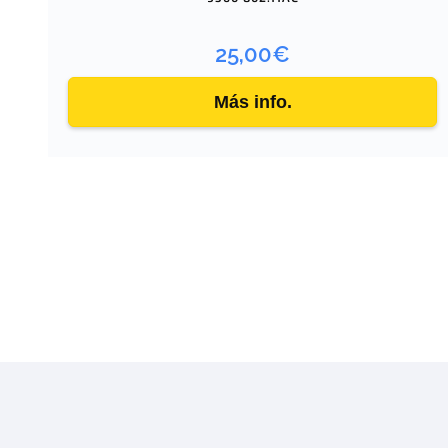
25,00
€
Más info.