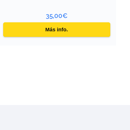
35,00
€
Más info.