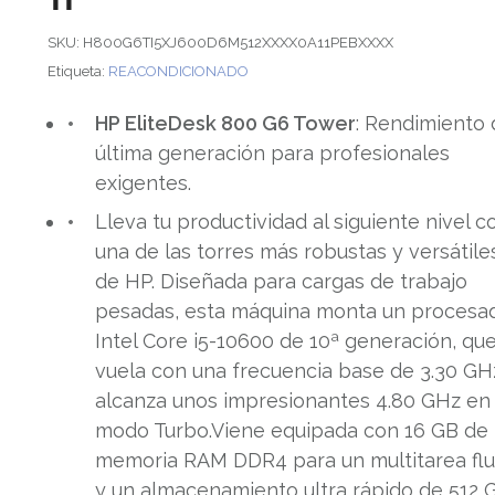
SKU:
H800G6TI5XJ600D6M512XXXX0A11PEBXXXX
Etiqueta:
REACONDICIONADO
HP EliteDesk 800 G6 Tower
: Rendimiento
última generación para profesionales
exigentes.
Lleva tu productividad al siguiente nivel c
una de las torres más robustas y versátile
de HP. Diseñada para cargas de trabajo
pesadas, esta máquina monta un procesa
Intel Core i5-10600 de 10ª generación, qu
vuela con una frecuencia base de 3.30 GH
alcanza unos impresionantes 4.80 GHz en
modo Turbo.Viene equipada con 16 GB de
memoria RAM DDR4 para un multitarea flu
y un almacenamiento ultra rápido de 512 