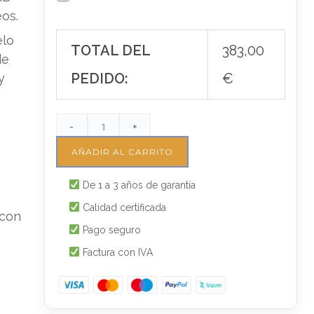
os.
elo
TOTAL DEL
383,00
e
PEDIDO:
€
y
-
+
AÑADIR AL CARRITO
De 1 a 3 años de garantía
Calidad certificada
 con
Pago seguro
Factura con IVA