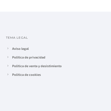
l
s
e
:
r
2
a
9
:
9
3
,
TEMA LEGAL
2
0
6
0
Aviso legal
,
€
Política de privacidad
0
.
0
Política de venta y desistimiento
€
Política de cookies
.