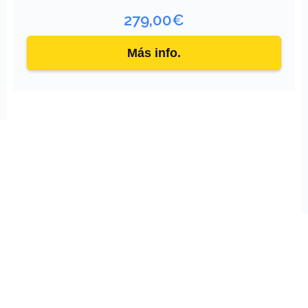
279,00
€
Más info.