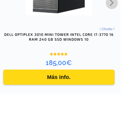
¡ Chollo !
DELL OPTIPLEX 3010 MINI TOWER INTEL CORE I7-3770 16
RAM 240 GB SSD WINDOWS 10
Valorado
185,00
€
con
5.00
de 5
Más info.