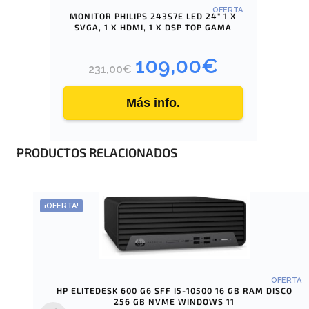
OFERTA
MONITOR PHILIPS 243S7E LED 24″ 1 X
SVGA, 1 X HDMI, 1 X DSP TOP GAMA
109,00
€
E
E
231,00
€
l
l
p
p
Más info.
r
r
e
e
PRODUCTOS RELACIONADOS
c
c
i
i
o
o
o
a
¡OFERTA!
r
c
i
t
g
u
i
a
OFERTA
HP ELITEDESK 600 G6 SFF I5-10500 16 GB RAM DISCO
n
l
256 GB NVME WINDOWS 11