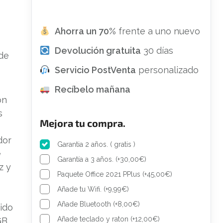
Ahorra un 70%
frente a uno nuevo
Devolución gratuita
30 días
 de
Servicio PostVenta
personalizado
Recíbelo mañana
on
s
Mejora tu compra.
dor
Garantia 2 años. ( gratis )
e
Garantía a 3 años.
(
+
30,00
€
)
z y
Paquete Office 2021 PPlus
(
+
45,00
€
)
Añade tu Wifi.
(
+
9,99
€
)
Añade Bluetooth
(
+
8,00
€
)
ido
Añade teclado y raton
(
+
12,00
€
)
GB