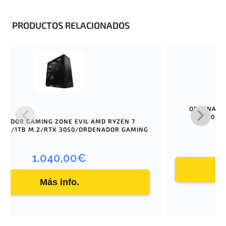
PRODUCTOS RELACIONADOS
ORDENADOR
5800X/
NADOR GAMING ZONE EVIL AMD RYZEN 7
6GB/1TB M.2/RTX 3050/ORDENADOR GAMING
1.040,00
€
Más info.