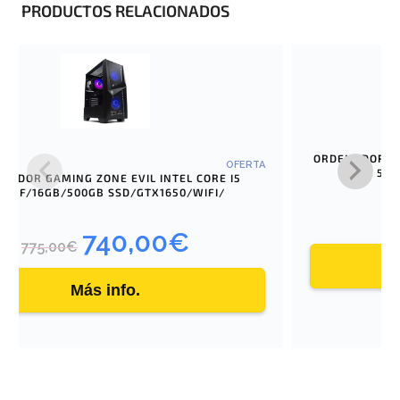
PRODUCTOS RELACIONADOS
¡OFERTA!
ORDENADOR GA
OFERTA
560
NADOR GAMING ZONE EVIL INTEL CORE I5
400F/16GB/500GB SSD/GTX1650/WIFI/
740,00
€
E
E
775,00
€
l
l
p
p
Más info.
r
r
e
e
c
c
i
i