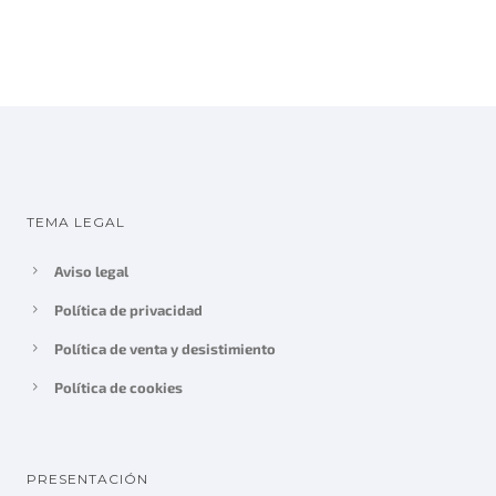
o
o
o
a
r
c
i
t
g
u
i
a
n
l
a
e
TEMA LEGAL
l
s
e
:
Aviso legal
r
7
Política de privacidad
a
4
:
0
Política de venta y desistimiento
7
,
Política de cookies
7
0
5
0
,
€
PRESENTACIÓN
0
.