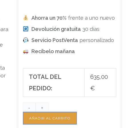
Ahorra un 70%
frente a uno nuevo
F
Devolución gratuita
30 días
para
Servicio PostVenta
personalizado
de
Recíbelo mañana
ta
por
TOTAL DEL
635,00
PEDIDO:
€
-
+
AÑADIR AL CARRITO