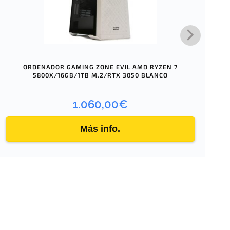
ORDENADOR GAMING ZONE EVIL AMD RYZEN 7
D
5800X/16GB/1TB M.2/RTX 3050 BLANCO
1.060,00
€
Más info.