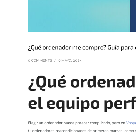
¿Qué ordenador me compro? Guía para e
0 COMMENTS
/
6 MAYO, 2025
¿Qué ordenad
el equipo per
Elegir un ordenador puede parecer complicado, pero en
Vasy
ti: ordenadores reacondicionados de primeras marcas, como n