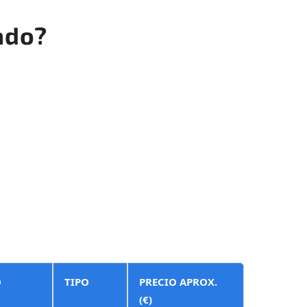
ado?
O
TIPO
PRECIO APROX.
(€)