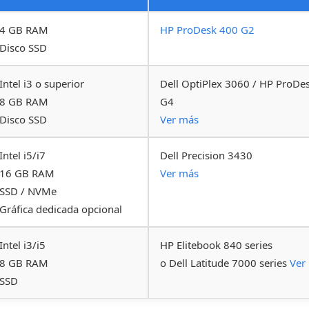
 4 GB RAM
HP ProDesk 400 G2
 Disco SSD
 Intel i3 o superior
Dell OptiPlex 3060 / HP ProDe
 8 GB RAM
G4
 Disco SSD
Ver más
 Intel i5/i7
Dell Precision 3430
 16 GB RAM
Ver más
 SSD / NVMe
 Gráfica dedicada opcional
 Intel i3/i5
HP Elitebook 840 series
 8 GB RAM
o Dell Latitude 7000 series
Ver
 SSD