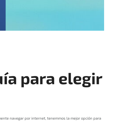
a para elegir
lemente navegar por internet, tenemmos la mejor opción para