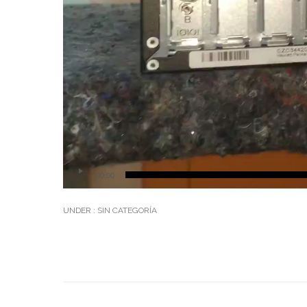
d
e
o
00:00
UNDER :
SIN CATEGORÍA