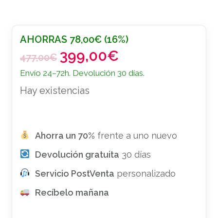
AHORRAS
78,00
€
(16%)
399,00
€
E
E
477,00
€
l
l
Envío 24–72h. Devolución 30 días.
p
p
Hay existencias
r
r
e
e
c
c
i
i
Ahorra un 70%
frente a uno nuevo
o
o
Devolución gratuita
o
a
30 días
r
c
Servicio PostVenta
personalizado
i
t
Recíbelo mañana
g
u
i
a