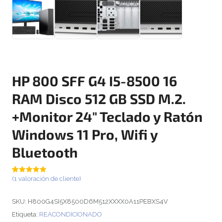
HP 800 SFF G4 I5-8500 16
RAM Disco 512 GB SSD M.2.
+Monitor 24″ Teclado y Ratón
Windows 11 Pro, Wifi y
Bluetooth
Valorado
1
(
1
valoración de cliente)
con
5.00
de
5 en base a
valoración
SKU:
H800G4SI5X8500D6M512XXXX0A11PEBXS4V
de un cliente
Etiqueta:
REACONDICIONADO