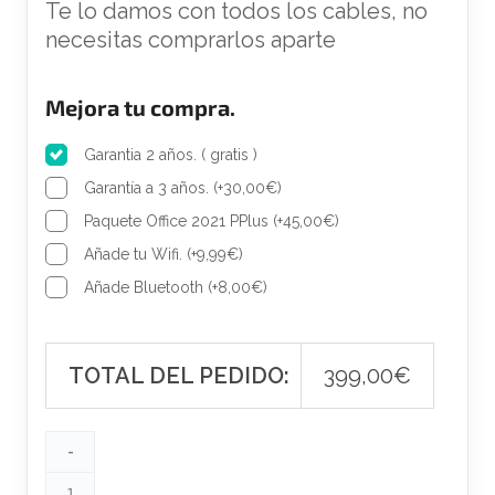
n
l
Te lo damos con todos los cables, no
a
e
necesitas comprarlos aparte
l
s
e
:
Mejora tu compra.
r
3
a
9
Garantia 2 años. ( gratis )
:
9
Garantía a 3 años.
(
+
30,00
€
)
4
,
Paquete Office 2021 PPlus
(
+
45,00
€
)
7
0
Añade tu Wifi.
(
+
9,99
€
)
7
0
,
€
Añade Bluetooth
(
+
8,00
€
)
0
.
0
€
TOTAL DEL PEDIDO:
399,00
€
.
-