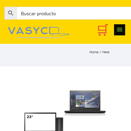
Home
/ Here