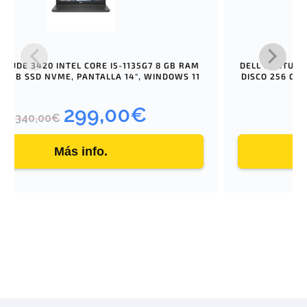
TITUDE 3420 INTEL CORE I5-1135G7 8 GB RAM
DELL LATITUDE
DISCO 256 GB SSD NVME, PANTALLA 14″, WINDOWS 11
299,00
€
E
E
340,00
€
3
l
l
p
p
Más info.
r
r
e
e
c
c
i
i
o
o
o
a
r
c
i
t