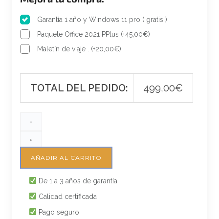
i
i
o
o
Garantía 1 año y Windows 11 pro ( gratis )
o
a
Paquete Office 2021 PPlus
(
+
45,00
€
)
r
c
Maletín de viaje .
(
+
20,00
€
)
i
t
g
u
i
a
TOTAL DEL PEDIDO:
499,00
€
n
l
a
e
l
s
-
e
:
+
r
4
AÑADIR AL CARRITO
a
9
:
9
De 1 a 3 años de garantía
5
,
Calidad certificada
4
0
5
0
Pago seguro