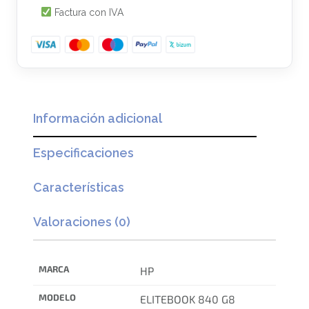
,
€
Factura con IVA
0
.
0
€
.
Información adicional
Especificaciones
Características
Valoraciones (0)
MARCA
HP
MODELO
ELITEBOOK 840 G8