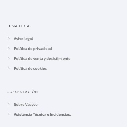
g
u
i
a
n
l
a
e
TEMA LEGAL
l
s
e
:
Aviso legal
r
2
Política de privacidad
a
9
Política de venta y desistimiento
:
9
3
,
Política de cookies
4
0
0
0
,
€
PRESENTACIÓN
0
.
0
Sobre Vasyco
€
Asistencia Técnica e Incidencias.
.