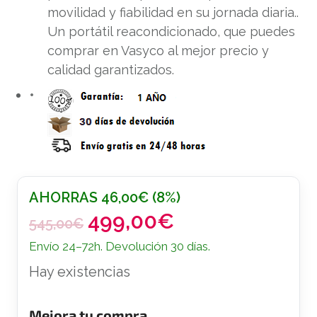
movilidad y fiabilidad en su jornada diaria..
Un portátil reacondicionado, que puedes
comprar en Vasyco al mejor precio y
calidad garantizados.
AHORRAS
46,00
€
(8%)
499,00
€
E
E
545,00
€
l
l
Envío 24–72h. Devolución 30 días.
p
p
Hay existencias
r
r
e
e
c
c
Mejora tu compra.