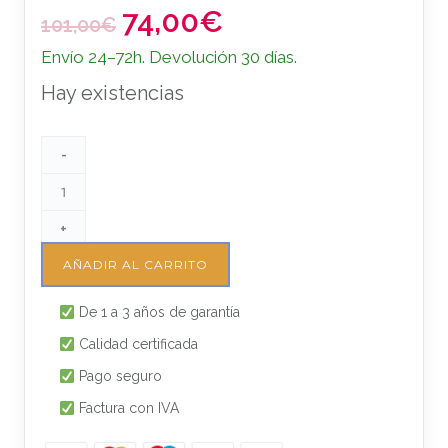
74,00
€
E
E
101,00
€
l
l
Envío 24–72h. Devolución 30 días.
p
p
Hay existencias
r
r
e
e
c
c
-
i
i
o
o
o
a
+
r
c
AÑADIR AL CARRITO
i
t
g
u
De 1 a 3 años de garantía
i
a
Calidad certificada
n
l
Pago seguro
a
e
l
s
Factura con IVA
e
: