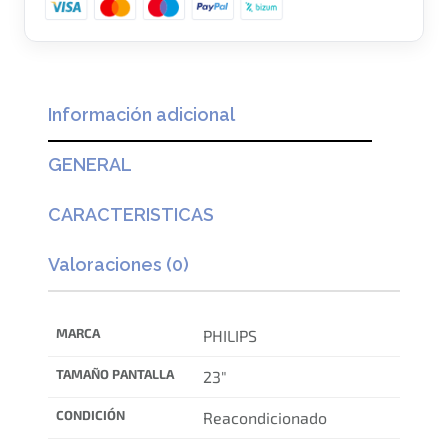
r
7
a
4
:
,
1
0
Información adicional
0
0
1
€
GENERAL
,
.
0
CARACTERISTICAS
0
€
Valoraciones (0)
.
MARCA
PHILIPS
TAMAÑO PANTALLA
23"
CONDICIÓN
Reacondicionado