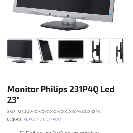
Monitor Philips 231P4Q Led
23″
SKU:
P231P4WXXXXXXXXXXXXXXXXX0ANOLIXXS3X
Etiqueta:
REACONDICIONADO