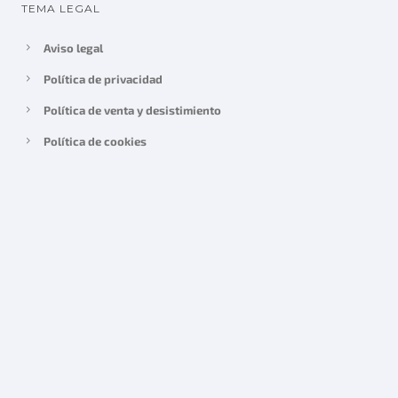
TEMA LEGAL
2
0
6
0
Aviso legal
,
€
Política de privacidad
0
.
0
Política de venta y desistimiento
€
Política de cookies
.