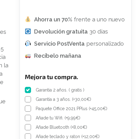
Ahorra un 70%
frente a uno nuevo
Devolución gratuita
30 días
res
Servicio PostVenta
personalizado
I5
Recíbelo mañana
cia
n la
a
Mejora tu compra.
de
Garantia 2 años. ( gratis )
Garantía a 3 años.
(
+
30,00
€
)
ue
Paquete Office 2021 PPlus
(
+
45,00
€
)
Añade tu Wifi.
(
+
9,99
€
)
Añade Bluetooth
(
+
8,00
€
)
Añade teclado y raton
(
+
12,00
€
)