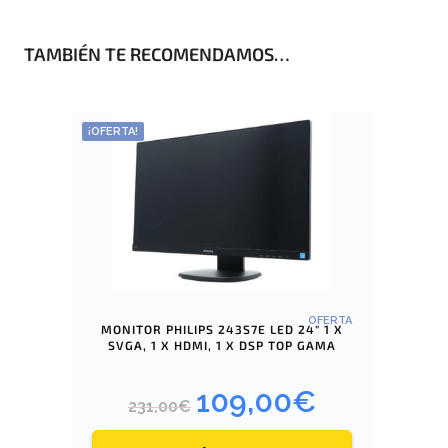
TAMBIÉN TE RECOMENDAMOS…
¡OFERTA!
OFERTA
MONITOR PHILIPS 243S7E LED 24″ 1 X
SVGA, 1 X HDMI, 1 X DSP TOP GAMA
109,00
€
E
E
231,00
€
l
l