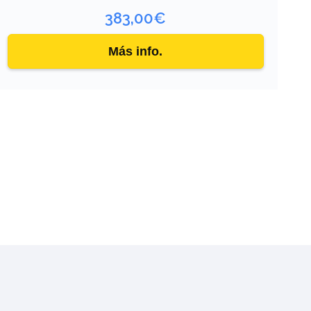
383,00
€
Más info.