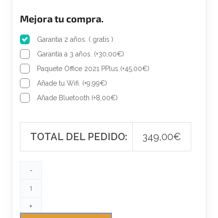
e
:
Mejora tu compra.
r
3
a
4
Garantia 2 años. ( gratis )
:
9
Garantía a 3 años.
(
+
30,00
€
)
4
,
Paquete Office 2021 PPlus
(
+
45,00
€
)
4
0
Añade tu Wifi.
(
+
9,99
€
)
3
0
,
€
Añade Bluetooth
(
+
8,00
€
)
0
.
0
€
TOTAL DEL PEDIDO:
349,00
€
.
-
+