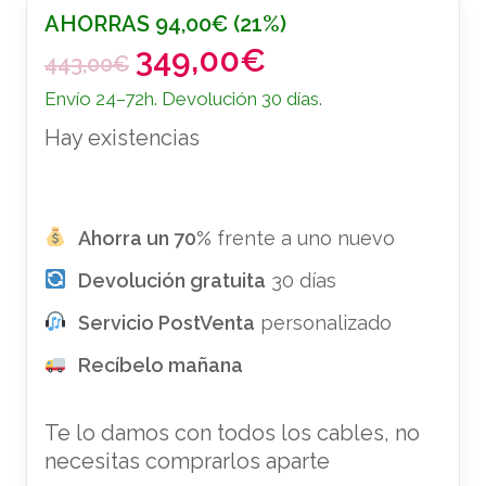
AHORRAS
94,00
€
(21%)
349,00
€
E
E
443,00
€
l
l
Envío 24–72h. Devolución 30 días.
p
p
Hay existencias
r
r
e
e
c
c
i
i
Ahorra un 70%
frente a uno nuevo
o
o
Devolución gratuita
o
a
30 días
r
c
Servicio PostVenta
personalizado
i
t
Recíbelo mañana
g
u
i
a
n
l
Te lo damos con todos los cables, no
a
e
necesitas comprarlos aparte
l
s