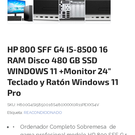
HP 800 SFF G4 I5-8500 16
RAM Disco 480 GB SSD
WINDOWS 11 +Monitor 24″
Teclado y Ratón Windows 11
Pro
SKU:
H800G4SI5850016S480XXXX0R11PEXXS4V
Etiqueta:
REACONDICIONADO
Ordenador Completo Sobremesa de
gama profesional modelo HP 800 SFF G4