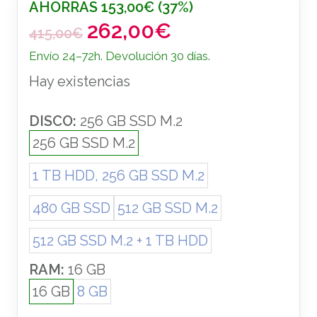
AHORRAS
153,00
€
(37%)
262,00
€
E
E
415,00
€
l
l
Envío 24–72h. Devolución 30 días.
p
p
Hay existencias
r
r
e
e
c
c
DISCO:
256 GB SSD M.2
i
i
256 GB SSD M.2
o
o
1 TB HDD, 256 GB SSD M.2
o
a
r
c
480 GB SSD
512 GB SSD M.2
i
t
g
u
512 GB SSD M.2 + 1 TB HDD
i
a
n
l
RAM:
16 GB
a
e
16 GB
8 GB
l
s