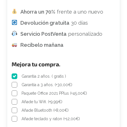
e
:
r
2
Ahorra un 70%
frente a uno nuevo
a
6
Devolución gratuita
30 días
:
2
4
,
Servicio PostVenta
personalizado
1
0
Recíbelo mañana
5
0
,
€
0
.
Mejora tu compra.
0
€
Garantia 2 años. ( gratis )
.
Garantía a 3 años.
(
+
30,00
€
)
Paquete Office 2021 PPlus
(
+
45,00
€
)
Añade tu Wifi.
(
+
9,99
€
)
Añade Bluetooth
(
+
8,00
€
)
Añade teclado y raton
(
+
12,00
€
)