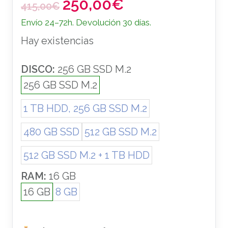
250,00
€
E
E
415,00
€
l
l
Envío 24–72h. Devolución 30 días.
p
p
Hay existencias
r
r
e
e
c
c
DISCO:
256 GB SSD M.2
i
i
256 GB SSD M.2
o
o
1 TB HDD, 256 GB SSD M.2
o
a
r
c
480 GB SSD
512 GB SSD M.2
i
t
g
u
512 GB SSD M.2 + 1 TB HDD
i
a
n
l
RAM:
16 GB
a
e
16 GB
8 GB
l
s
e
: