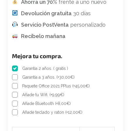
r
2
Ahorra un 70%
frente a uno nuevo
a
5
Devolución gratuita
30 días
:
0
4
,
Servicio PostVenta
personalizado
1
0
Recíbelo mañana
5
0
,
€
0
.
Mejora tu compra.
0
€
Garantia 2 años. ( gratis )
.
Garantía a 3 años.
(
+
30,00
€
)
Paquete Office 2021 PPlus
(
+
45,00
€
)
Añade tu Wifi.
(
+
9,99
€
)
Añade Bluetooth
(
+
8,00
€
)
Añade teclado y raton
(
+
12,00
€
)