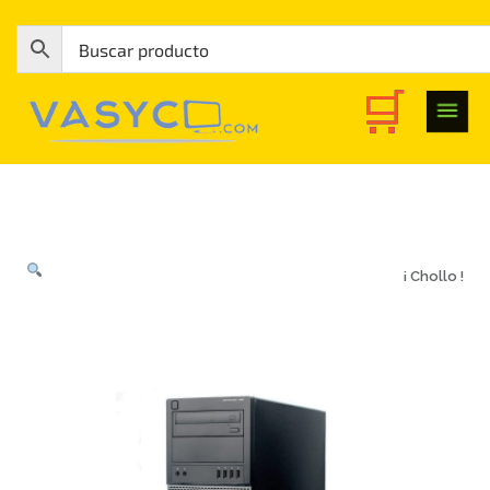
¡ Chollo !