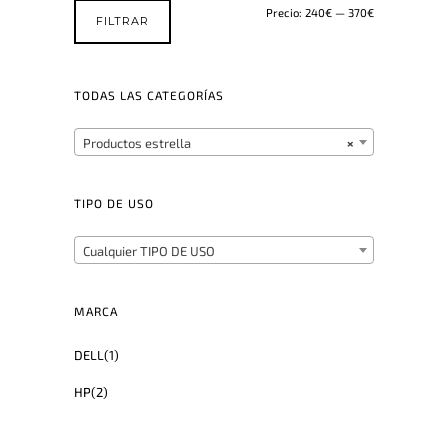
n
l
Precio:
240€
—
370€
FILTRAR
a
e
l
s
e
:
TODAS LAS CATEGORÍAS
r
2
a
4
Productos estrella
×
:
8
3
,
TIPO DE USO
2
0
1
0
Cualquier TIPO DE USO
,
€
0
.
MARCA
0
€
DELL
(1)
.
HP
(2)