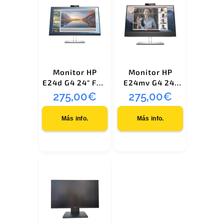
Monitor HP
Monitor HP
E24d G4 24″ FHD
E24mv G4 24″
Docking
Full HD Negro,
275,00
€
275,00
€
Plata
Más info.
Más info.