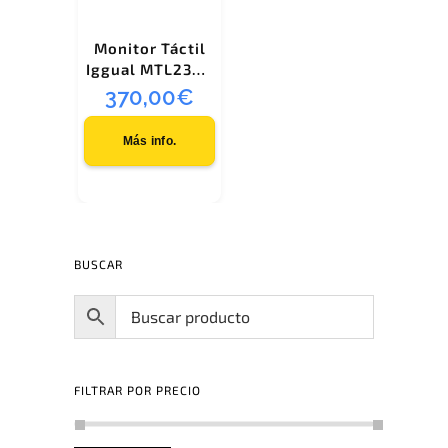
Monitor Táctil
Iggual MTL236A
59,9 cm (23.6″)
370,00
€
1920 x 1080
Pixeles Mesa
Más info.
Negro
BUSCAR
FILTRAR POR PRECIO